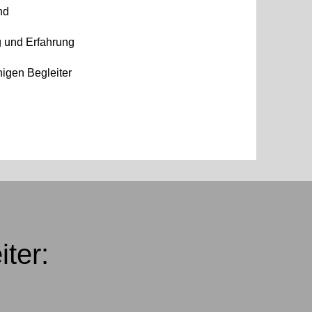
nd
g und Erfahrung
nigen Begleiter
ter: