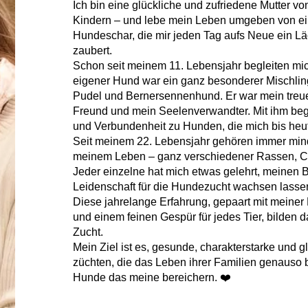
Ich bin eine glückliche und zufriedene Mutter vo
Kindern – und lebe mein Leben umgeben von eine
Hundeschar, die mir jeden Tag aufs Neue ein Lä
zaubert.
Schon seit meinem 11. Lebensjahr begleiten mi
eigener Hund war ein ganz besonderer Mischlin
Pudel und Bernersennenhund. Er war mein treue
Freund und mein Seelenverwandter. Mit ihm beg
und Verbundenheit zu Hunden, die mich bis heut
Seit meinem 22. Lebensjahr gehören immer min
meinem Leben – ganz verschiedener Rassen, C
Jeder einzelne hat mich etwas gelehrt, meinen B
Leidenschaft für die Hundezucht wachsen lasse
Diese jahrelange Erfahrung, gepaart mit meiner 
und einem feinen Gespür für jedes Tier, bilden 
Zucht.
Mein Ziel ist es, gesunde, charakterstarke und 
züchten, die das Leben ihrer Familien genauso 
Hunde das meine bereichern. ❤️