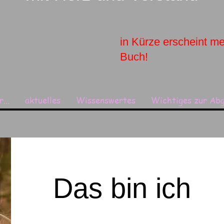
in Kürze erscheint me
Buch!
...
aktuelles
Wissenswertes
Wichtiges zur Ab
Das bin ich