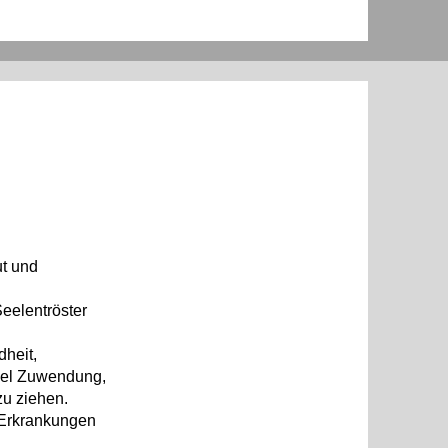
ut und
Seelentröster
dheit,
viel Zuwendung,
zu ziehen.
e Erkrankungen