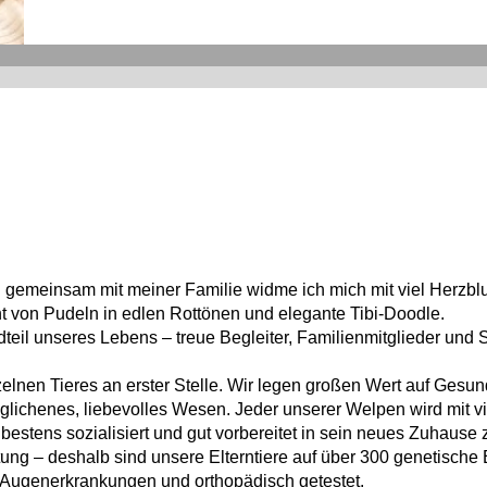
:
 gemeinsam mit meiner Familie widme ich mich mit viel Herzbl
ht von Pudeln in edlen Rottönen und elegante Tibi-Doodle.
teil unseres Lebens – treue Begleiter, Familienmitglieder und 
elnen Tieres an erster Stelle. Wir legen großen Wert auf Gesun
eglichenes, liebevolles Wesen. Jeder unserer Welpen wird mit 
bestens sozialisiert und gut vorbereitet in sein neues Zuhause 
tung – deshalb sind unsere Elterntiere auf über 300 genetisch
en Augenerkrankungen und orthopädisch getestet.