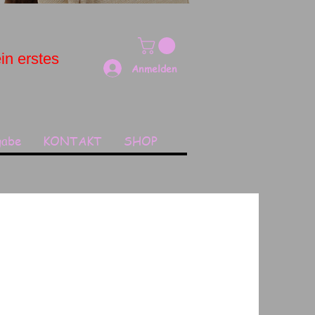
in erstes
Anmelden
gabe
KONTAKT
SHOP