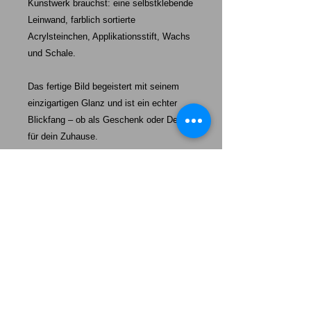
Kunstwerk brauchst: eine selbstklebende
Leinwand, farblich sortierte
Acrylsteinchen, Applikationsstift, Wachs
und Schale.
Das fertige Bild begeistert mit seinem
einzigartigen Glanz und ist ein echter
Blickfang – ob als Geschenk oder Deko
für dein Zuhause.
Starke-Exklusiv unser Auftrag:
Mehr als nur ein Hund – unsere Welpen werden eine tägliche
Erinnerung daran sein, wie wertvoll „echte Freundschaft“,
100%ige Loyalität und absolute Dankbarkeit ist.
Das Leben wird heller, wenn wir einander uns so behandeln,
wie wir selbst behandelt werden wollen.
Unsere Welpen sollen Ihnen ein Vorbild sein mit ein wenig
mehr Freundschaft, mehr Loyalität und mehr Dankbarkeit
durchs Leben zu gehen. Lernen Sie von Ihrem Hund.