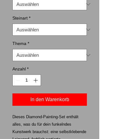
Steinart
*
Thema
*
Anzahl
*
In den Warenkorb
Dieses Diamond-Painting-Set enthält
alles, was du für dein funkelndes
Kunstwerk brauchst: eine selbstklebende