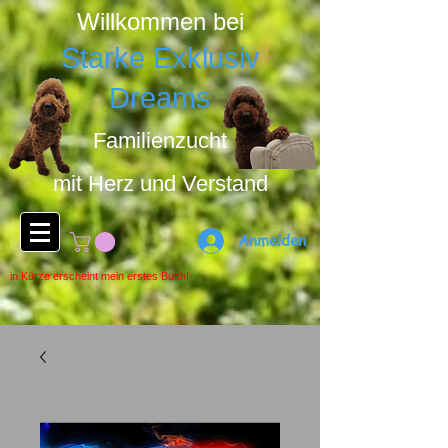
Willkommen bei
Starke Exklusiv
Dreams
Familienzucht
mit Herz u
nd Ver
stand
Anmelden
in Kürze erscheint mein erstes Buch!