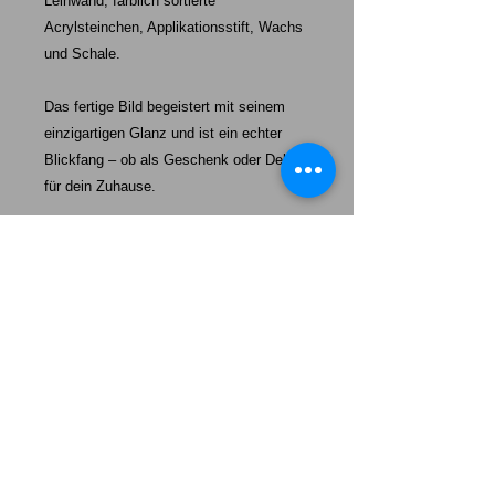
Leinwand, farblich sortierte
Acrylsteinchen, Applikationsstift, Wachs
und Schale.
Das fertige Bild begeistert mit seinem
einzigartigen Glanz und ist ein echter
Blickfang – ob als Geschenk oder Deko
für dein Zuhause.
Starke-Exklusiv unser Auftrag:
Mehr als nur ein Hund – unsere Welpen werden eine tägliche
Erinnerung daran sein, wie wertvoll „echte Freundschaft“,
100%ige Loyalität und absolute Dankbarkeit ist.
Das Leben wird heller, wenn wir einander uns so behandeln,
wie wir selbst behandelt werden wollen.
Unsere Welpen sollen Ihnen ein Vorbild sein mit ein wenig
mehr Freundschaft, mehr Loyalität und mehr Dankbarkeit
durchs Leben zu gehen. Lernen Sie von Ihrem Hund.
Somit sind Sie ein Herzstück von allem, was wir tun – und wir
sind dankbar, Sie als Teil unserer Familie zu haben.