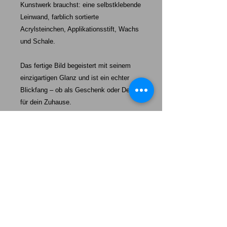
Kunstwerk brauchst: eine selbstklebende
Leinwand, farblich sortierte
Acrylsteinchen, Applikationsstift, Wachs
und Schale.
Das fertige Bild begeistert mit seinem
einzigartigen Glanz und ist ein echter
Blickfang – ob als Geschenk oder Deko
für dein Zuhause.
Starke-Exklusiv unser Auftrag:
Mehr als nur ein Hund – unsere Welpen werden eine tägliche
Erinnerung daran sein, wie wertvoll „echte Freundschaft“,
100%ige Loyalität und absolute Dankbarkeit ist.
Das Leben wird heller, wenn wir einander uns so behandeln,
wie wir selbst behandelt werden wollen.
Unsere Welpen sollen Ihnen ein Vorbild sein mit ein wenig
mehr Freundschaft, mehr Loyalität und mehr Dankbarkeit
durchs Leben zu gehen. Lernen Sie von Ihrem Hund.