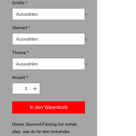
Größe
*
Steinart
*
Thema
*
Anzahl
*
In den Warenkorb
Dieses Diamond-Painting-Set enthält
alles, was du für dein funkelndes