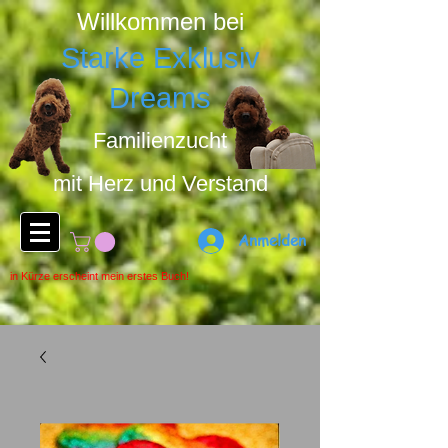
Willkommen bei
Starke Exklusiv
Dreams
Familienzucht
mit Herz u
nd Ver
stand
Anmelden
in Kürze erscheint mein erstes Buch!