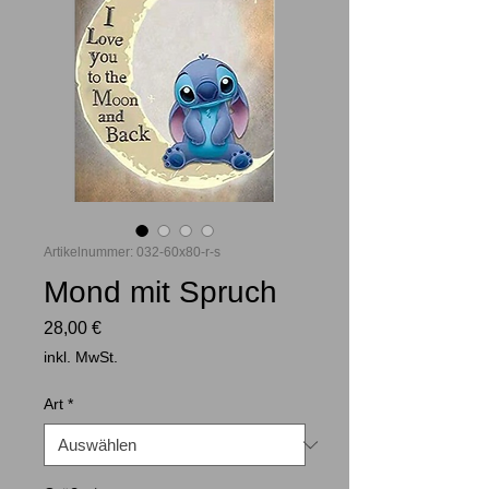
Artikelnummer: 032-60x80-r-s
Mond mit Spruch
Preis
28,00 €
inkl. MwSt.
Art
*