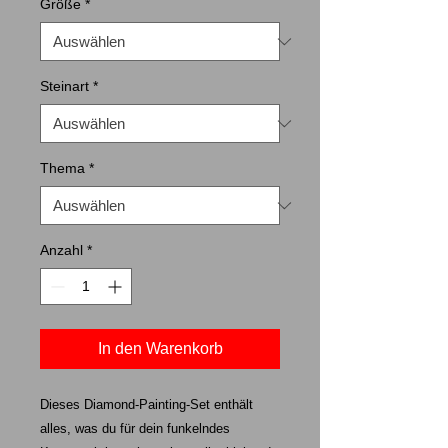
Größe
*
Steinart
*
Thema
*
Anzahl
*
In den Warenkorb
Dieses Diamond-Painting-Set enthält
alles, was du für dein funkelndes