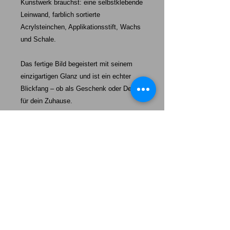
Kunstwerk brauchst: eine selbstklebende
Leinwand, farblich sortierte
Acrylsteinchen, Applikationsstift, Wachs
und Schale.
Das fertige Bild begeistert mit seinem
einzigartigen Glanz und ist ein echter
Blickfang – ob als Geschenk oder Deko
für dein Zuhause.
Starke-Exklusiv unser Auftrag:
Mehr als nur ein Hund – unsere Welpen werden eine tägliche
Erinnerung daran sein, wie wertvoll „echte Freundschaft“,
100%ige Loyalität und absolute Dankbarkeit ist.
Das Leben wird heller, wenn wir einander uns so behandeln,
wie wir selbst behandelt werden wollen.
Unsere Welpen sollen Ihnen ein Vorbild sein mit ein wenig
mehr Freundschaft, mehr Loyalität und mehr Dankbarkeit
durchs Leben zu gehen. Lernen Sie von Ihrem Hund.