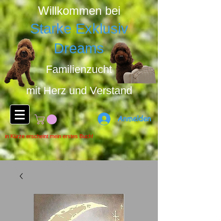
Willkommen bei
Starke Exklusiv
Dreams
Familienzucht
mit Herz u
nd Ver
stand
Anmelden
in Kürze erscheint mein erstes Buch!