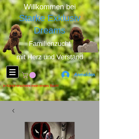
Willkommen bei
Starke Exklusiv
Dreams
Familienzucht
mit Herz u
nd Ver
stand
Anmelden
in Kürze erscheint mein erstes Buch!