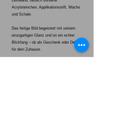
Leinwand, farblich sortierte
Acrylsteinchen, Applikationsstift, Wachs
und Schale.
Das fertige Bild begeistert mit seinem
einzigartigen Glanz und ist ein echter
Blickfang – ob als Geschenk oder Deko
für dein Zuhause.
Starke-Exklusiv unser Auftrag:
Mehr als nur ein Hund – unsere Welpen werden eine tägliche
Erinnerung daran sein, wie wertvoll „echte Freundschaft“,
100%ige Loyalität und absolute Dankbarkeit ist.
Das Leben wird heller, wenn wir einander uns so behandeln,
wie wir selbst behandelt werden wollen.
Unsere Welpen sollen Ihnen ein Vorbild sein mit ein wenig
mehr Freundschaft, mehr Loyalität und mehr Dankbarkeit
durchs Leben zu gehen. Lernen Sie von Ihrem Hund.
Somit sind Sie ein Herzstück von allem, was wir tun – und wir
sind dankbar, Sie als Teil unserer Familie zu haben.