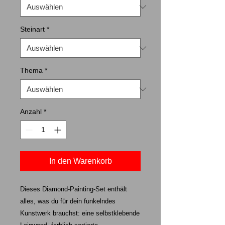
Steinart
*
Thema
*
Anzahl
*
In den Warenkorb
Dieses Diamond-Painting-Set enthält
alles, was du für dein funkelndes
Kunstwerk brauchst: eine selbstklebende