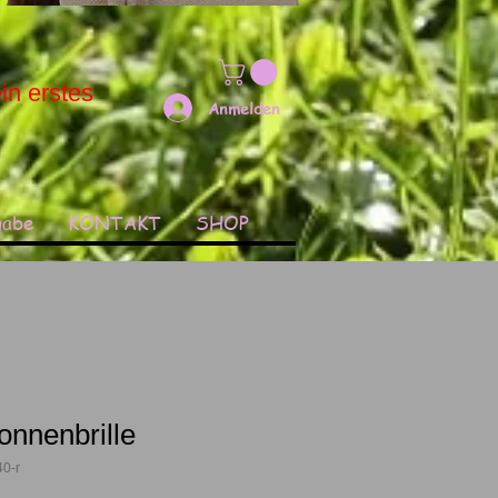
in erstes
Anmelden
gabe
KONTAKT
SHOP
onnenbrille
40-r