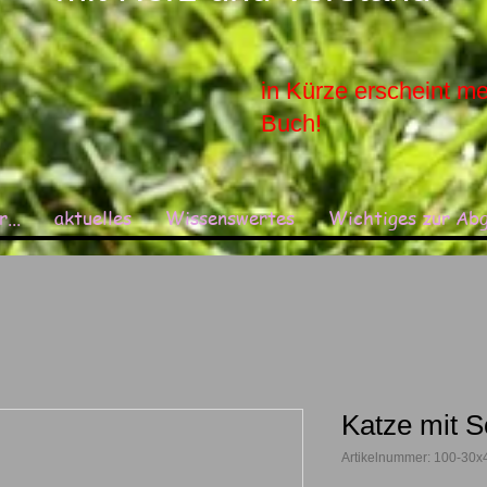
in Kürze erscheint me
Buch!
...
aktuelles
Wissenswertes
Wichtiges zur Ab
Katze mit S
Artikelnummer: 100-30x