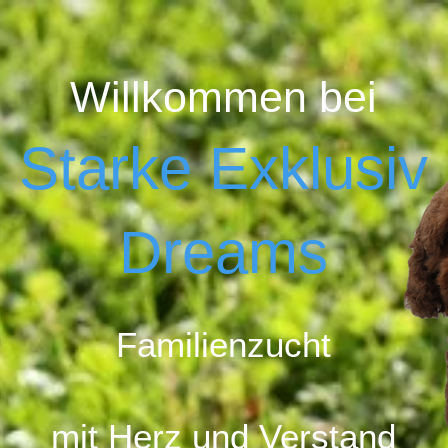
Willkommen bei
Starke Exklusiv
Dreams
Familienzucht
mit Herz u
nd Ver
stand