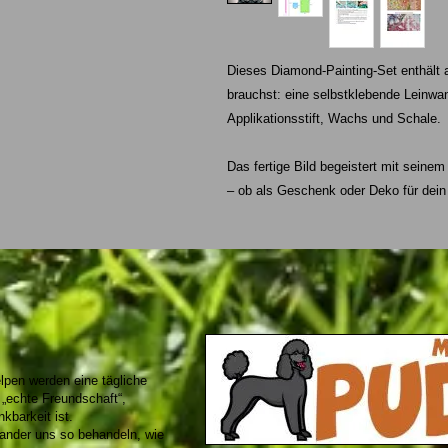
Dieses Diamond-Painting-Set enthält 
brauchst: eine selbstklebende Leinwand
Applikationsstift, Wachs und Schale.
Das fertige Bild begeistert mit seinem
– ob als Geschenk oder Deko für dei
lpen werden eine tägliche
 „echte Freundschaft“,
kbarkeit ist.
nander uns so behandeln, wie