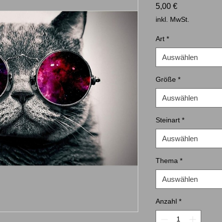
Preis
5,00 €
inkl. MwSt.
Art
*
Auswählen
Größe
*
Auswählen
Steinart
*
Auswählen
Thema
*
Auswählen
Anzahl
*