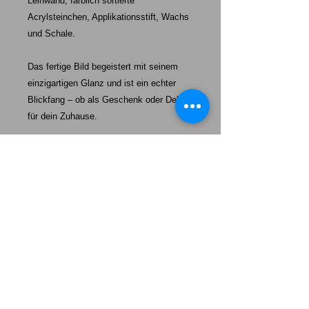
Leinwand, farblich sortierte
Acrylsteinchen, Applikationsstift, Wachs
und Schale.
Das fertige Bild begeistert mit seinem
einzigartigen Glanz und ist ein echter
Blickfang – ob als Geschenk oder Deko
für dein Zuhause.
Starke-Exklusiv unser Auftrag:
Mehr als nur ein Hund – unsere Welpen werden eine tägliche
Erinnerung daran sein, wie wertvoll „echte Freundschaft“,
100%ige Loyalität und absolute Dankbarkeit ist.
Das Leben wird heller, wenn wir einander uns so behandeln,
wie wir selbst behandelt werden wollen.
Unsere Welpen sollen Ihnen ein Vorbild sein mit ein wenig
mehr Freundschaft, mehr Loyalität und mehr Dankbarkeit
durchs Leben zu gehen. Lernen Sie von Ihrem Hund.
Somit sind Sie ein Herzstück von allem, was wir tun – und wir
sind dankbar, Sie als Teil unserer Familie zu haben.