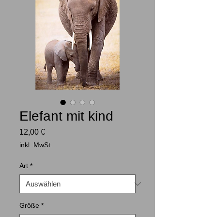
Elefant mit kind
Preis
12,00 €
inkl. MwSt.
Art
*
Größe
*