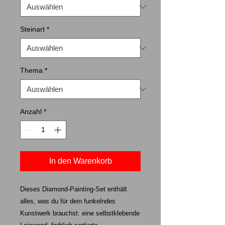
Steinart
*
Thema
*
Anzahl
*
In den Warenkorb
Dieses Diamond-Painting-Set enthält
alles, was du für dein funkelndes
Kunstwerk brauchst: eine selbstklebende