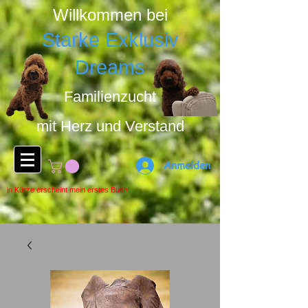
Willkommen bei
Starke Exklusiv
Dreams
Familienzucht
mit Herz u
nd Ver
stand
Anmelden
in Kürze erscheint mein erstes Buch!