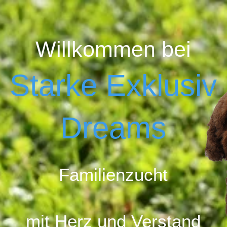
Willkommen bei
Starke Exklusiv
Dreams
Familienzucht
mit Herz u
nd Ver
stand