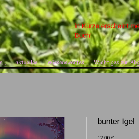
in Kürze erscheint me
Buch!
...
aktuelles
Wissenswertes
Wichtiges zur Ab
bunter Igel
Preis
12,00 €