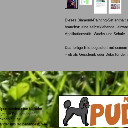
Dieses Diamond-Painting-Set enthält 
brauchst: eine selbstklebende Leinwand
Applikationsstift, Wachs und Schale.
Das fertige Bild begeistert mit seinem
– ob als Geschenk oder Deko für dei
lpen werden eine tägliche
 „echte Freundschaft“,
kbarkeit ist.
nander uns so behandeln, wie