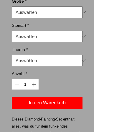
Größe
*
Steinart
*
Thema
*
Anzahl
*
In den Warenkorb
Dieses Diamond-Painting-Set enthält
alles, was du für dein funkelndes