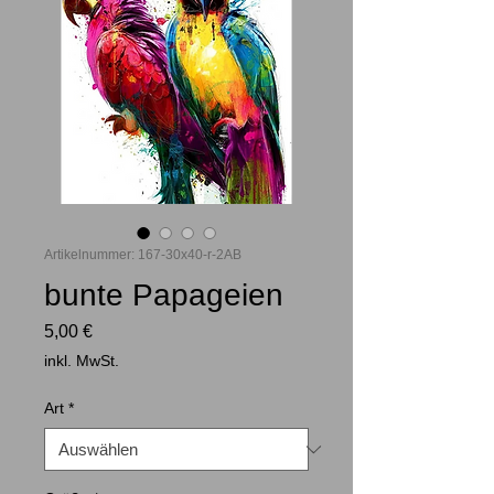
Artikelnummer: 167-30x40-r-2AB
bunte Papageien
Preis
5,00 €
inkl. MwSt.
Art
*