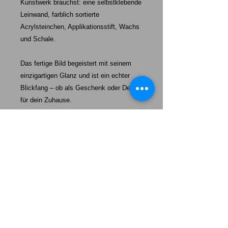
Kunstwerk brauchst: eine selbstklebende
Leinwand, farblich sortierte
Acrylsteinchen, Applikationsstift, Wachs
und Schale.
Das fertige Bild begeistert mit seinem
einzigartigen Glanz und ist ein echter
Blickfang – ob als Geschenk oder Deko
für dein Zuhause.
Starke-Exklusiv unser Auftrag:
Mehr als nur ein Hund – unsere Welpen werden eine tägliche
Erinnerung daran sein, wie wertvoll „echte Freundschaft“,
100%ige Loyalität und absolute Dankbarkeit ist.
Das Leben wird heller, wenn wir einander uns so behandeln,
wie wir selbst behandelt werden wollen.
Unsere Welpen sollen Ihnen ein Vorbild sein mit ein wenig
mehr Freundschaft, mehr Loyalität und mehr Dankbarkeit
durchs Leben zu gehen. Lernen Sie von Ihrem Hund.