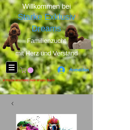
Willkommen bei
Starke Exklusiv
Dreams
Familienzucht
mit Herz u
nd Ver
stand
Anmelden
in Kürze erscheint mein erstes Buch!