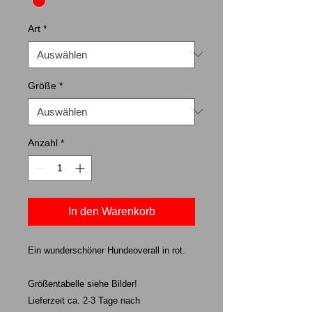
Art
*
Größe
*
Anzahl
*
In den Warenkorb
Ein wunderschöner Hundeoverall in rot.
Größentabelle siehe Bilder!
Lieferzeit ca. 2-3 Tage nach