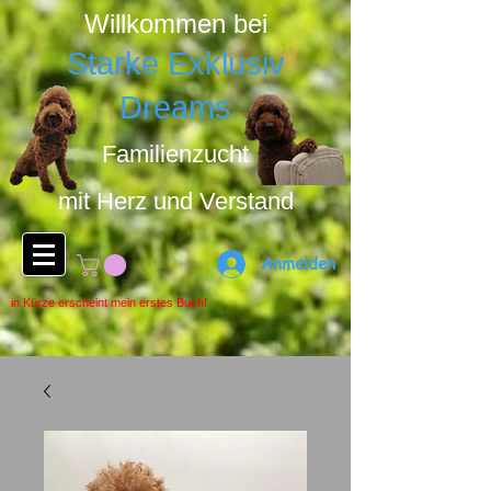
Willkommen bei
Starke Exklusiv
Dreams
Familienzucht
mit Herz u
nd Ver
stand
Anmelden
in Kürze erscheint mein erstes Buch!