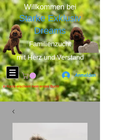
Willkommen bei
Starke Exklusiv
Dreams
Familienzucht
mit Herz u
nd Ver
stand
Anmelden
in Kürze erscheint mein erstes Buch!