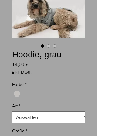
Hoodie, grau
Preis
14,00 €
inkl. MwSt.
Farbe
*
Art
*
Größe
*