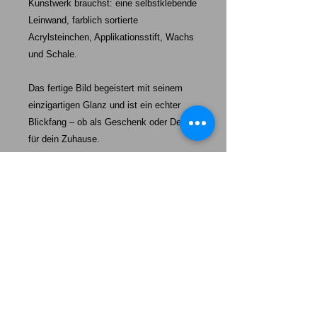
Kunstwerk brauchst: eine selbstklebende
Leinwand, farblich sortierte
Acrylsteinchen, Applikationsstift, Wachs
und Schale.
Das fertige Bild begeistert mit seinem
einzigartigen Glanz und ist ein echter
Blickfang – ob als Geschenk oder Deko
für dein Zuhause.
Starke-Exklusiv unser Auftrag:
Mehr als nur ein Hund – unsere Welpen werden eine tägliche
Erinnerung daran sein, wie wertvoll „echte Freundschaft“,
100%ige Loyalität und absolute Dankbarkeit ist.
Das Leben wird heller, wenn wir einander uns so behandeln,
wie wir selbst behandelt werden wollen.
Unsere Welpen sollen Ihnen ein Vorbild sein mit ein wenig
mehr Freundschaft, mehr Loyalität und mehr Dankbarkeit
durchs Leben zu gehen. Lernen Sie von Ihrem Hund.