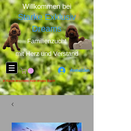
Willkommen bei
Starke Exklusiv
Dreams
Familienzucht
mit Herz u
nd Ver
stand
Anmelden
in Kürze erscheint mein erstes Buch!