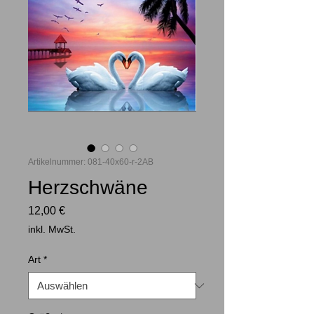
Artikelnummer: 081-40x60-r-2AB
Herzschwäne
Preis
12,00 €
inkl. MwSt.
Art
*