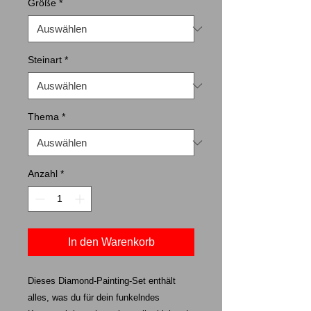
Größe
*
Steinart
*
Thema
*
Anzahl
*
In den Warenkorb
Dieses Diamond-Painting-Set enthält
alles, was du für dein funkelndes