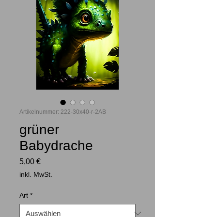
Artikelnummer: 222-30x40-r-2AB
grüner
Babydrache
Preis
5,00 €
inkl. MwSt.
Art
*