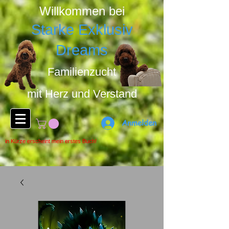
Willkommen bei
Starke Exklusiv
Dreams
Familienzucht
mit Herz u
nd Ver
stand
Anmelden
in Kürze erscheint mein erstes Buch!