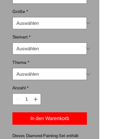
Größe
*
Steinart
*
Thema
*
Anzahl
*
In den Warenkorb
Dieses Diamond-Painting-Set enthält