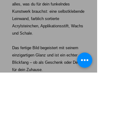
alles, was du für dein funkelndes
Kunstwerk brauchst: eine selbstklebende
Leinwand, farblich sortierte
Acrylsteinchen, Applikationsstift, Wachs
und Schale.
Das fertige Bild begeistert mit seinem
einzigartigen Glanz und ist ein echter
Blickfang – ob als Geschenk oder Deko
für dein Zuhause.
Starke-Exklusiv unser Auftrag:
Mehr als nur ein Hund – unsere Welpen werden eine tägliche
Erinnerung daran sein, wie wertvoll „echte Freundschaft“,
100%ige Loyalität und absolute Dankbarkeit ist.
Das Leben wird heller, wenn wir einander uns so behandeln,
wie wir selbst behandelt werden wollen.
Unsere Welpen sollen Ihnen ein Vorbild sein mit ein wenig