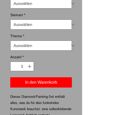
Steinart
*
Thema
*
Anzahl
*
In den Warenkorb
Dieses Diamond-Painting-Set enthält
alles, was du für dein funkelndes
Kunstwerk brauchst: eine selbstklebende