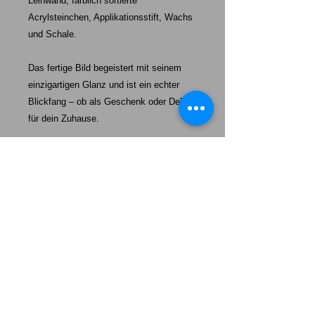
Leinwand, farblich sortierte
Acrylsteinchen, Applikationsstift, Wachs
und Schale.
Das fertige Bild begeistert mit seinem
einzigartigen Glanz und ist ein echter
Blickfang – ob als Geschenk oder Deko
für dein Zuhause.
Starke-Exklusiv unser Auftrag:
Mehr als nur ein Hund – unsere Welpen werden eine tägliche
Erinnerung daran sein, wie wertvoll „echte Freundschaft“,
100%ige Loyalität und absolute Dankbarkeit ist.
Das Leben wird heller, wenn wir einander uns so behandeln,
wie wir selbst behandelt werden wollen.
Unsere Welpen sollen Ihnen ein Vorbild sein mit ein wenig
mehr Freundschaft, mehr Loyalität und mehr Dankbarkeit
durchs Leben zu gehen. Lernen Sie von Ihrem Hund.
Somit sind Sie ein Herzstück von allem, was wir tun – und wir
sind dankbar, Sie als Teil unserer Familie zu haben.