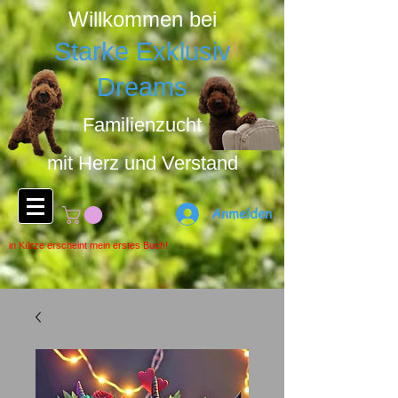
Willkommen bei
Starke Exklusiv
Dreams
Familienzucht
mit Herz u
nd Ver
stand
Anmelden
in Kürze erscheint mein erstes Buch!