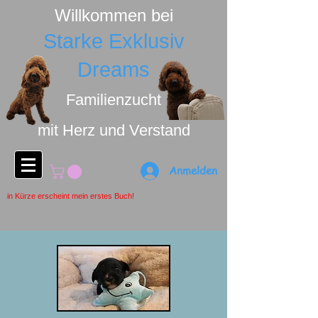
Willkommen bei
Starke Exklusiv
Dreams
Familienzucht
mit Herz u
nd Ver
stand
Anmelden
in Kürze erscheint mein erstes Buch!